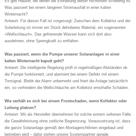
Es gibt Häuser, bei denen die Einhaltung dieser Richtlinien schwierig ist.
Was passiert bei einem längeren Stromausfall in einer kalten
Winternacht?
Antwort: Für diesen Fall ist vorgesorgt: Zwischen dem Kollektor und der
Solarleitung ist immer ein Stück dehnbares Material, ein sogenannter
»Wellschlauch«. Das gefrierende Wasser kann sich dort also
ausdehnen, ohne Sprengkraft zu entfalten.
Was passiert, wenn die Pumpe unserer Solaranlagen in einer
kalten Winternacht kaputt geht?
Antwort: Die intelligente Regelung prüft in regelmäßigen Abständen ob
die Pumpe funktioniert, und alarmiert bei einem Defekt mit einem
Tonsignal. Bleibt der Alarm unbemerkt und friert die Anlage tatsächlich
ein, so verhindern die Wellschläuche am Kollektor ernsthafte Schäden.
Wie verhält es sich bei einem Frostschaden, wenn Kollektor oder
Leitung platzen?
Antwort: Wir als Hersteller übernehmen für solche extrem seltenen Fälle
die Gewährleistung ohne zeitliche Begrenzung. Voraussetzung ist, dass
die ganze Solaranlage gemäß den Montagerichtlinien eingebaut und
betrieben wird – dafür stehen unsere Systempartner gerade.